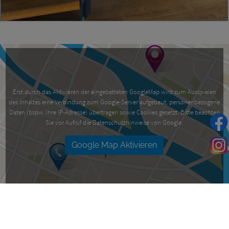
Erst durch das Aktivieren der eingebetteten GoogleMap wird zum Ausspielen
des Inhaltes eine Verbindung zum Google-Server aufgebaut, personenbezogene
Daten (bspw. Ihre IP-Adresse) übertragen sowie Cookies gesetzt. Bitte beachten
Sie vor Aufruf die Datenschutzhinweise von Google.
Google Map Aktivieren