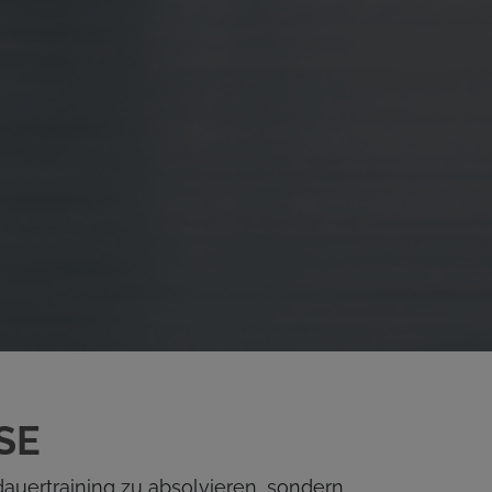
SE
dauertraining zu absolvieren, sondern