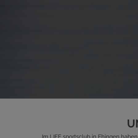
U
Im LIFE sportsclub in Ehingen haben 