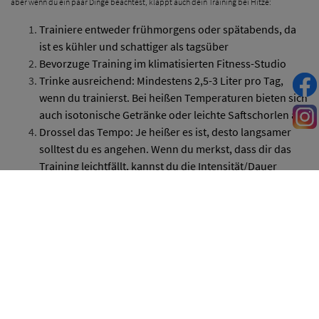
aber wenn du ein paar Dinge beachtest, klappt auch dein Training bei Hitze:
Trainiere entweder frühmorgens oder spätabends, da
ist es kühler und schattiger als tagsüber
Bevorzuge Training im klimatisierten Fitness-Studio
Trinke ausreichend: Mindestens 2,5-3 Liter pro Tag,
wenn du trainierst. Bei heißen Temperaturen bieten sich
auch isotonische Getränke oder leichte Saftschorlen an.
Drossel das Tempo: Je heißer es ist, desto langsamer
solltest du es angehen. Wenn du merkst, dass dir das
Training leichtfällt, kannst du die Intensität/Dauer
langsam erhöhen.
Achte gut auf dich: Wenn du merkst, dass dir schwindlig
wird oder du dich unwohl fühlst, dann unterbreche dein
Training.
ZURÜCK